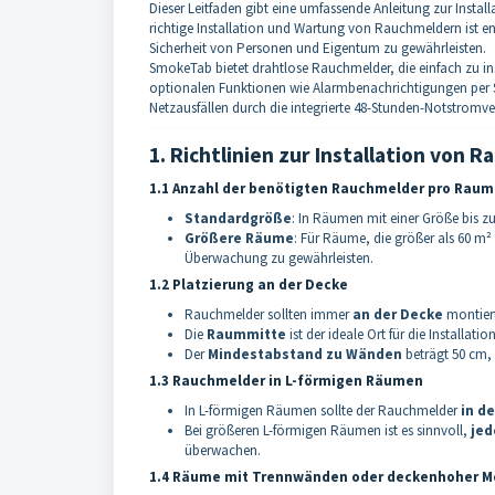
Dieser Leitfaden gibt eine umfassende Anleitung zur Inst
richtige Installation und Wartung von Rauchmeldern ist e
Sicherheit von Personen und Eigentum zu gewährleisten.
SmokeTab bietet drahtlose Rauchmelder, die einfach zu in
optionalen Funktionen wie Alarmbenachrichtigungen per S
Netzausfällen durch die integrierte 48-Stunden-Notstromv
1. Richtlinien zur Installation von 
1.1 Anzahl der benötigten Rauchmelder pro Raum
Standardgröße
: In Räumen mit einer Größe bis z
Größere Räume
: Für Räume, die größer als 60 m²
Überwachung zu gewährleisten.
1.2 Platzierung an der Decke
Rauchmelder sollten immer
an der Decke
montiert
Die
Raummitte
ist der ideale Ort für die Installation
Der
Mindestabstand zu Wänden
beträgt 50 cm, 
1.3 Rauchmelder in L-förmigen Räumen
In L-förmigen Räumen sollte der Rauchmelder
in d
Bei größeren L-förmigen Räumen ist es sinnvoll,
jed
überwachen.
1.4 Räume mit Trennwänden oder deckenhoher M