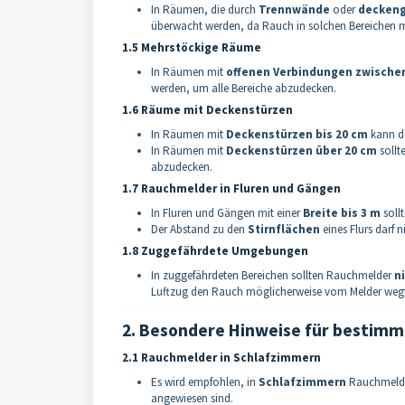
In Räumen, die durch
Trennwände
oder
decken
überwacht werden, da Rauch in solchen Bereichen mö
1.5 Mehrstöckige Räume
In Räumen mit
offenen Verbindungen zwisch
werden, um alle Bereiche abzudecken.
1.6 Räume mit Deckenstürzen
In Räumen mit
Deckenstürzen bis 20 cm
kann de
In Räumen mit
Deckenstürzen über 20 cm
sollt
abzudecken.
1.7 Rauchmelder in Fluren und Gängen
In Fluren und Gängen mit einer
Breite bis 3 m
soll
Der Abstand zu den
Stirnflächen
eines Flurs darf 
1.8 Zuggefährdete Umgebungen
In zuggefährdeten Bereichen sollten Rauchmelder
n
Luftzug den Rauch möglicherweise vom Melder wegf
2. Besondere Hinweise für bestim
2.1 Rauchmelder in Schlafzimmern
Es wird empfohlen, in
Schlafzimmern
Rauchmelder
angewiesen sind.