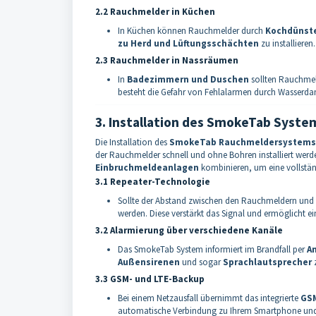
2.2 Rauchmelder in Küchen
In Küchen können Rauchmelder durch
Kochdünste
zu Herd und Lüftungsschächten
zu installieren.
2.3 Rauchmelder in Nassräumen
In
Badezimmern und Duschen
sollten Rauchmeld
besteht die Gefahr von Fehlalarmen durch Wasserda
3. Installation des SmokeTab Syste
Die Installation des
SmokeTab Rauchmeldersystems
der Rauchmelder schnell und ohne Bohren installiert werden
Einbruchmeldeanlagen
kombinieren, um eine vollständ
3.1 Repeater-Technologie
Sollte der Abstand zwischen den Rauchmeldern und d
werden. Diese verstärkt das Signal und ermöglicht e
3.2 Alarmierung über verschiedene Kanäle
Das SmokeTab System informiert im Brandfall per
An
Außensirenen
und sogar
Sprachlautsprecher
z
3.3 GSM- und LTE-Backup
Bei einem Netzausfall übernimmt das integrierte
GS
automatische Verbindung zu Ihrem Smartphone un