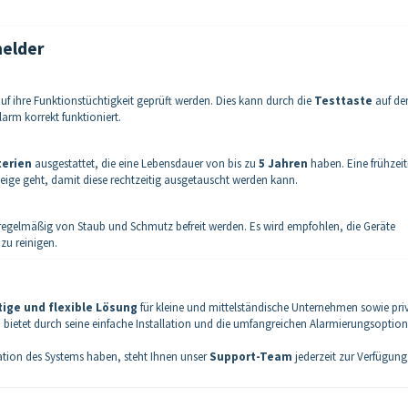
melder
uf ihre Funktionstüchtigkeit geprüft werden. Dies kann durch die
Testtaste
auf d
Alarm korrekt funktioniert.
terien
ausgestattet, die eine Lebensdauer von bis zu
5 Jahren
haben. Eine frühzeit
Neige geht, damit diese rechtzeitig ausgetauscht werden kann.
egelmäßig von Staub und Schmutz befreit werden. Es wird empfohlen, die Geräte
zu reinigen.
ige und flexible Lösung
für kleine und mittelständische Unternehmen sowie pri
bietet durch seine einfache Installation und die umfangreichen Alarmierungsoptio
ration des Systems haben, steht Ihnen unser
Support-Team
jederzeit zur Verfügung