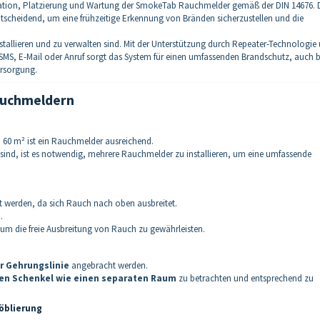
allation, Platzierung und Wartung der SmokeTab Rauchmelder gemäß der DIN 14676. 
ntscheidend, um eine frühzeitige Erkennung von Bränden sicherzustellen und die
stallieren und zu verwalten sind. Mit der Unterstützung durch Repeater-Technologie
MS, E-Mail oder Anruf sorgt das System für einen umfassenden Brandschutz, auch b
ersorgung.
Rauchmeldern
u 60 m² ist ein Rauchmelder ausreichend.
 sind, ist es notwendig, mehrere Rauchmelder zu installieren, um eine umfassende
 werden, da sich Rauch nach oben ausbreitet.
.
um die freie Ausbreitung von Rauch zu gewährleisten.
er Gehrungslinie
angebracht werden.
en Schenkel wie einen separaten Raum
zu betrachten und entsprechend zu
öblierung