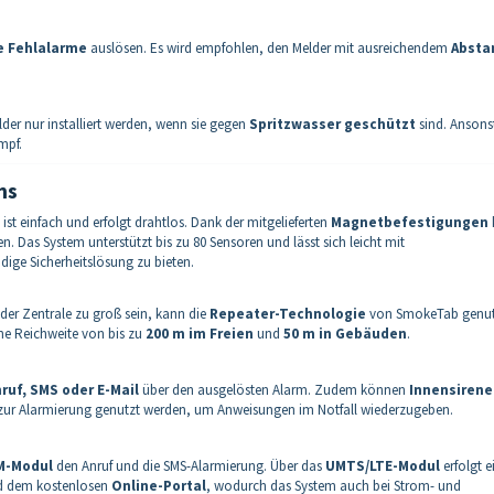
 Fehlalarme
auslösen. Es wird empfohlen, den Melder mit ausreichendem
Absta
er nur installiert werden, wenn sie gegen
Spritzwasser geschützt
sind. Ansons
mpf.
ms
ist einfach und erfolgt drahtlos. Dank der mitgelieferten
Magnetbefestigungen
. Das System unterstützt bis zu 80 Sensoren und lässt sich leicht mit
ige Sicherheitslösung zu bieten.
er Zentrale zu groß sein, kann die
Repeater-Technologie
von SmokeTab genut
ine Reichweite von bis zu
200 m im Freien
und
50 m in Gebäuden
.
ruf, SMS oder E-Mail
über den ausgelösten Alarm. Zudem können
Innensirene
ur Alarmierung genutzt werden, um Anweisungen im Notfall wiederzugeben.
M-Modul
den Anruf und die SMS-Alarmierung. Über das
UMTS/LTE-Modul
erfolgt e
d dem kostenlosen
Online-Portal
, wodurch das System auch bei Strom- und