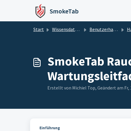
Zum hauptsächlichen Inhalt gehen
SmokeTab
Start
Wissensdatenbank
Benutzerhandbücher und Downloads
Hand
SmokeTab Rauch
Wartungsleitfa
Erstellt von Michiel Top, Geändert am Fr
Einführung