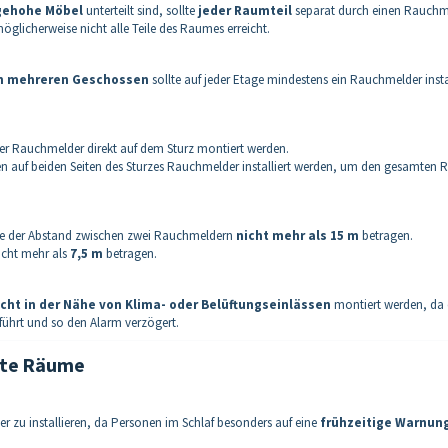
gehohe Möbel
unterteilt sind, sollte
jeder Raumteil
separat durch einen Rauchm
glicherweise nicht alle Teile des Raumes erreicht.
en mehreren Geschossen
sollte auf jeder Etage mindestens ein Rauchmelder instal
r Rauchmelder direkt auf dem Sturz montiert werden.
en auf beiden Seiten des Sturzes Rauchmelder installiert werden, um den gesamten
te der Abstand zwischen zwei Rauchmeldern
nicht mehr als 15 m
betragen.
nicht mehr als
7,5 m
betragen.
icht in der Nähe von Klima- oder Belüftungseinlässen
montiert werden, da 
ührt und so den Alarm verzögert.
mte Räume
 zu installieren, da Personen im Schlaf besonders auf eine
frühzeitige Warnun