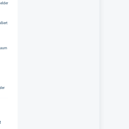
elder
liert
 Raum
der
g