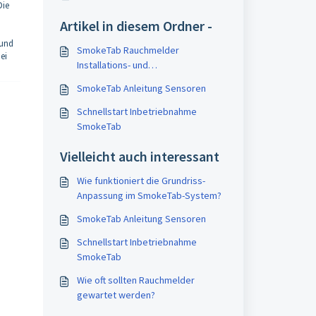
Die
Artikel in diesem Ordner -
 und
SmokeTab Rauchmelder
ei
Installations- und
Wartungsleitfaden nach DIN 14676
SmokeTab Anleitung Sensoren
Schnellstart Inbetriebnahme
SmokeTab
Vielleicht auch interessant
Wie funktioniert die Grundriss-
Anpassung im SmokeTab-System?
SmokeTab Anleitung Sensoren
Schnellstart Inbetriebnahme
SmokeTab
Wie oft sollten Rauchmelder
gewartet werden?