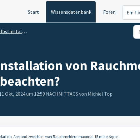
Start
Wissensdatenbank
Foren
Ein Ti
bstinstallation
 Installation von Rauchm
 beachten?
, 11 Okt, 2024 um 12:59 NACHMITTAGS von Michiel Top
m darf der Abstand zwischen zwei Rauchmeldern maximal 15 m betragen.