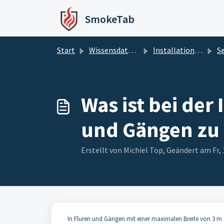
Zum hauptsächlichen Inhalt gehen
SmokeTab
Start
Wissensdatenbank
Installation und Einrichtung
Sel
Was ist bei der
und Gängen zu
Erstellt von Michiel Top, Geändert am Fr
In Fluren und Gängen mit einer maximalen Breite von 3 